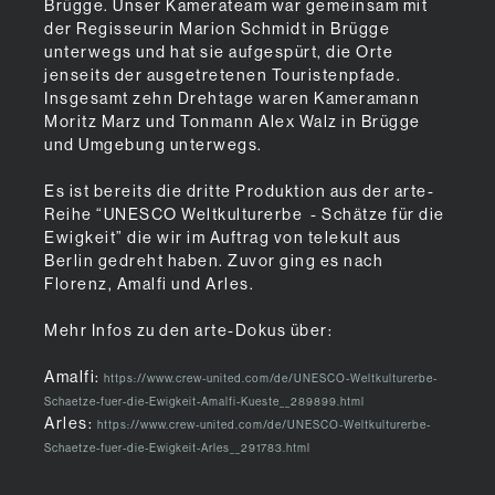
Brügge. Unser Kamerateam war gemeinsam mit
der Regisseurin Marion Schmidt in Brügge
unterwegs und hat sie aufgespürt, die Orte
jenseits der ausgetretenen Touristenpfade.
Insgesamt zehn Drehtage waren Kameramann
Moritz Marz und Tonmann Alex Walz in Brügge
und Umgebung unterwegs.
Es ist bereits die dritte Produktion aus der arte-
Reihe “UNESCO Weltkulturerbe - Schätze für die
Ewigkeit” die wir im Auftrag von telekult aus
Berlin gedreht haben. Zuvor ging es nach
Florenz, Amalfi und Arles.
Mehr Infos zu den arte-Dokus über:
Amalfi:
https://www.crew-united.com/de/UNESCO-Weltkulturerbe-
Schaetze-fuer-die-Ewigkeit-Amalfi-Kueste__289899.html
Arles:
https://www.crew-united.com/de/UNESCO-Weltkulturerbe-
Schaetze-fuer-die-Ewigkeit-Arles__291783.html