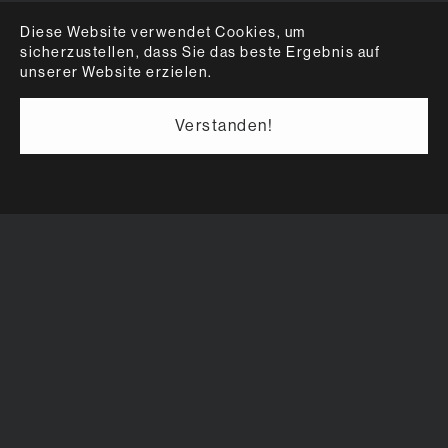
Diese Website verwendet Cookies, um
sicherzustellen, dass Sie das beste Ergebnis auf
unserer Website erzielen.
Verstanden!
Menschen in Notsituationen als
Fotomotiv für "Smartphone Gaffer":
Woher kommt sie, die Lust am Leid der
anderen? Die SWR-Reportage geht auf