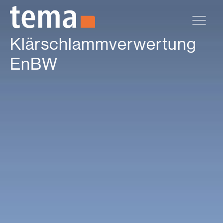
Zum Hauptinhalt springen
Klärschlammverwertung
EnBW